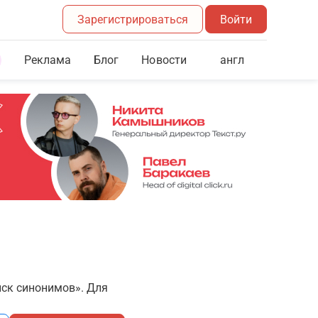
Зарегистрироваться
Войти
Реклама
Блог
англ
Новости
иск синонимов». Для