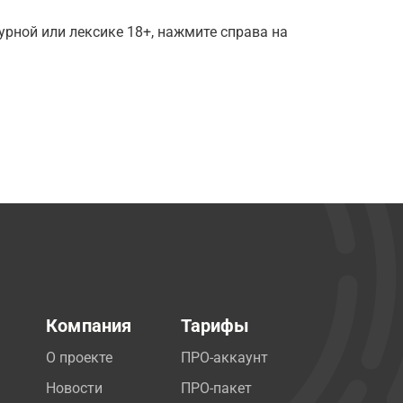
рной или лексике 18+, нажмите справа на
Компания
Тарифы
О проекте
ПРО-аккаунт
Новости
ПРО-пакет