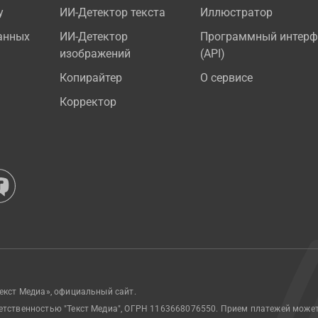
у
ИИ-Детектор текста
Иллюстратор
анных
ИИ-Детектор
Программный интерф
изображений
(API)
Копирайтер
О сервисе
Корректор
екст Медиа», официальный сайт.
етственностью "Текст Медиа", ОГРН 1163668076550. Прием платежей може