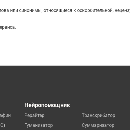
ова или синонимы, относящиеся к оскорбительной, нецензу
ервиса.
а
Нейропомощник
рафии
Рерайтер
Транскрибатор
EO)
Гуманизатор
Суммаризатор