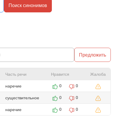
Поиск синонимов
Предложить
Часть речи
Нравится
Жалоба
наречие
0
0
существительное
0
0
наречие
0
0