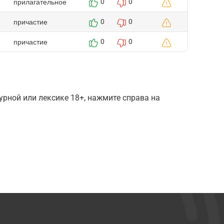
прилагательное
0
0
причастие
0
0
причастие
0
0
рной или лексике 18+, нажмите справа на