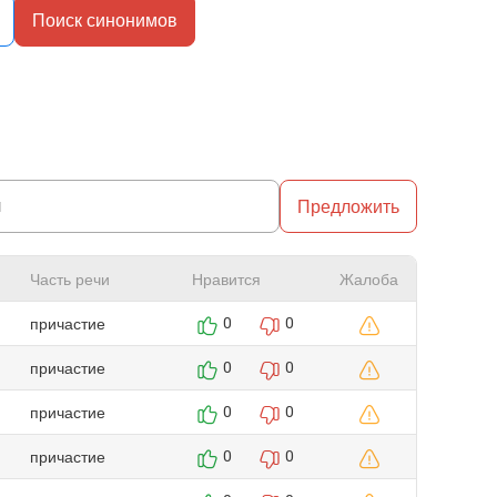
Поиск синонимов
Предложить
Часть речи
Нравится
Жалоба
причастие
0
0
причастие
0
0
причастие
0
0
причастие
0
0