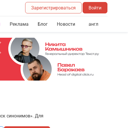
Зарегистрироваться
Войти
Реклама
Блог
англ
Новости
иск синонимов». Для