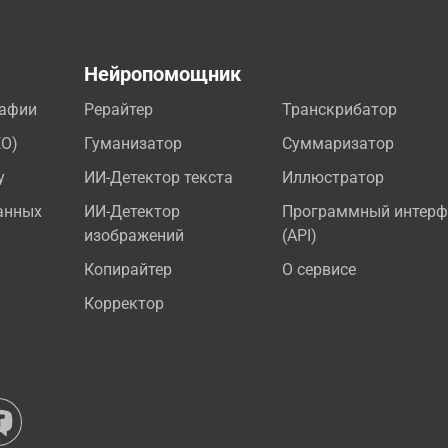
а
Нейропомощник
рафии
Рерайтер
Транскрибатор
EO)
Гуманизатор
Суммаризатор
у
ИИ-Детектор текста
Иллюстратор
анных
ИИ-Детектор
Программный интерф
изображений
(API)
Копирайтер
О сервисе
Корректор