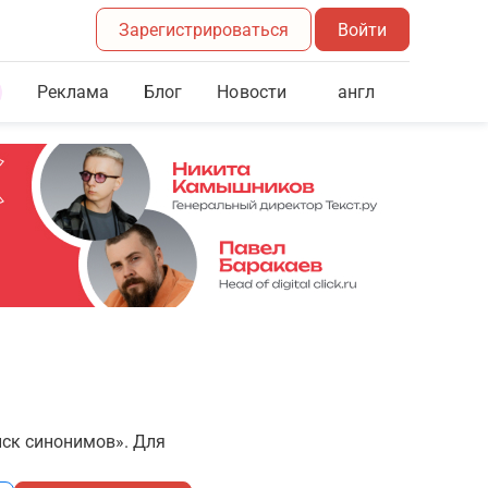
Зарегистрироваться
Войти
Реклама
Блог
англ
Новости
иск синонимов». Для