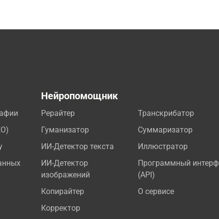
а
Нейропомощник
рафии
Рерайтер
Транскрибатор
EO)
Гуманизатор
Суммаризатор
у
ИИ-Детектор текста
Иллюстратор
анных
ИИ-Детектор
Программный интерф
изображений
(API)
Копирайтер
О сервисе
Корректор