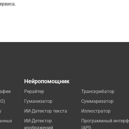
ервиса.
а
Нейропомощник
рафии
Рерайтер
Транскрибатор
EO)
Гуманизатор
Суммаризатор
у
ИИ-Детектор текста
Иллюстратор
анных
ИИ-Детектор
Программный интерф
изображений
(API)