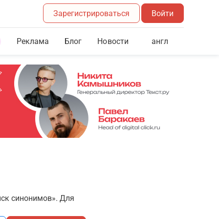
Зарегистрироваться
Войти
Реклама
Блог
англ
Новости
иск синонимов». Для