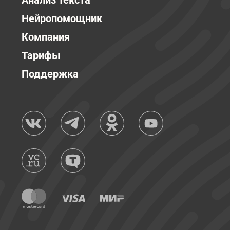
Анализ текста
Нейропомощник
Компания
Тарифы
Поддержка