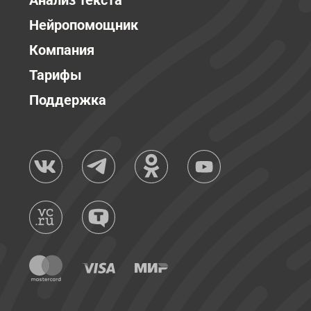
Анализ текста
Нейропомощник
Компания
Тарифы
Поддержка