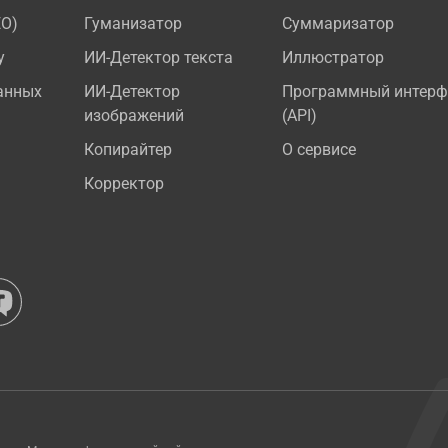
EO)
Гуманизатор
Суммаризатор
у
ИИ-Детектор текста
Иллюстратор
анных
ИИ-Детектор
Программный интерф
изображений
(API)
Копирайтер
О сервисе
Корректор