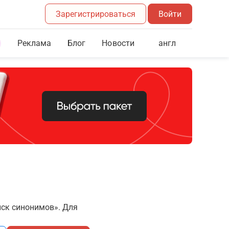
Зарегистрироваться
Войти
Реклама
Блог
англ
Новости
иск синонимов». Для