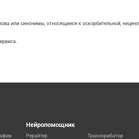
ова или синонимы, относящиеся к оскорбительной, нецензу
ервиса.
а
Нейропомощник
рафии
Рерайтер
Транскрибатор