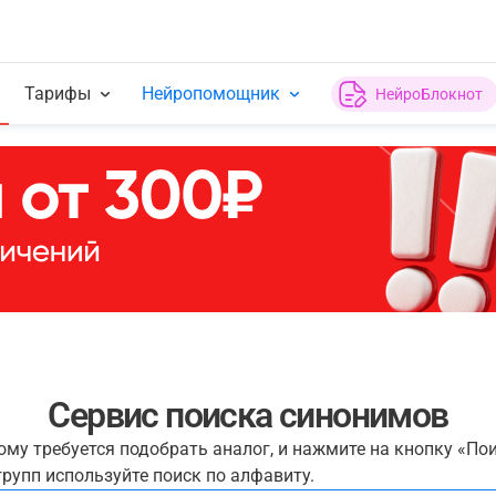
Тарифы
Нейропомощник
НейроБлокнот
Сервис поиска синонимов
рому требуется подобрать аналог, и нажмите на кнопку «По
рупп используйте поиск по алфавиту.