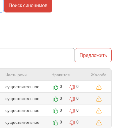
Поиск синонимов
Предложить
Часть речи
Нравится
Жалоба
существительное
0
0
существительное
0
0
существительное
0
0
существительное
0
0