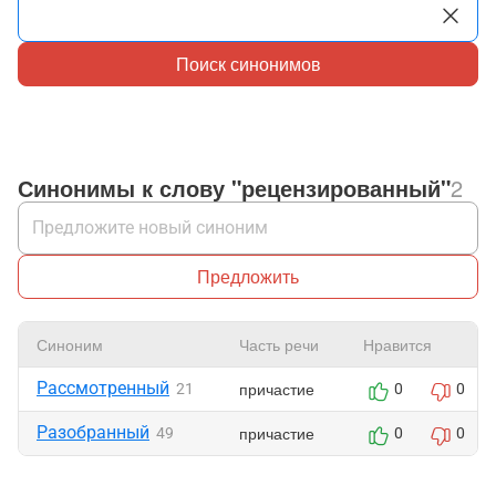
Поиск синонимов
Синонимы к слову "рецензированный"
2
Предложить
Синоним
Часть речи
Нравится
Рассмотренный
причастие
21
0
0
Разобранный
причастие
49
0
0