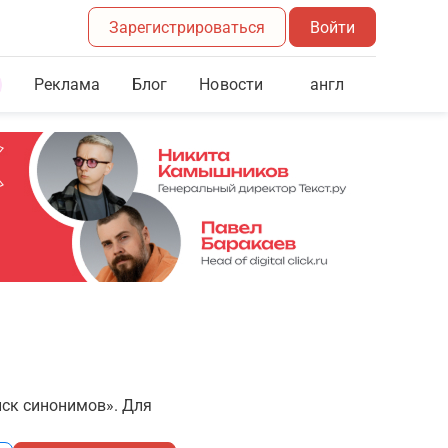
Зарегистрироваться
Войти
Реклама
Блог
англ
Новости
иск синонимов». Для