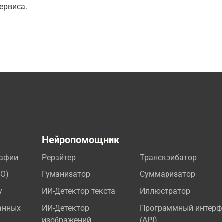
ервиса.
а
Нейропомощник
рафии
Рерайтер
Транскрибатор
EO)
Гуманизатор
Суммаризатор
у
ИИ-Детектор текста
Иллюстратор
анных
ИИ-Детектор
Программный интерф
изображений
(API)