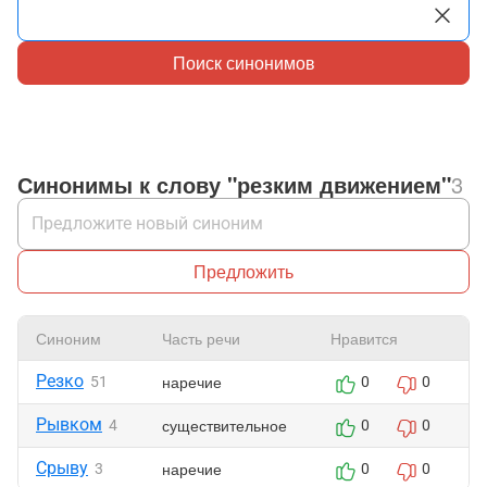
Поиск синонимов
Синонимы к слову "резким движением"
3
Предложить
Синоним
Часть речи
Нравится
Ж
Резко
наречие
51
0
0
Рывком
существительное
4
0
0
Срыву
наречие
3
0
0