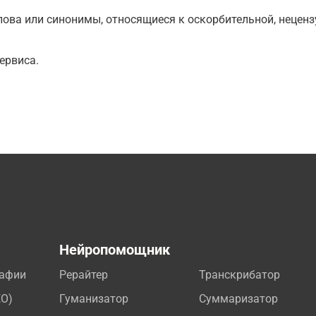
ова или синонимы, относящиеся к оскорбительной, нецензу
ервиса.
а
Нейропомощник
рафии
Рерайтер
Транскрибатор
EO)
Гуманизатор
Суммаризатор