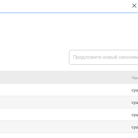
Ча
су
су
су
су