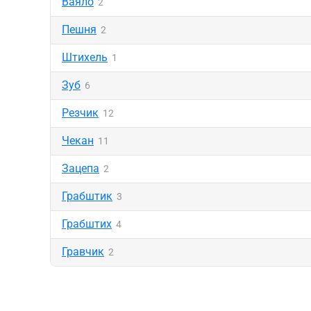
Ваяло
2
Пешня
2
Штихель
1
Зуб
6
Резчик
12
Чекан
11
Зацепа
2
Грабштик
3
Грабштих
4
Гравчик
2