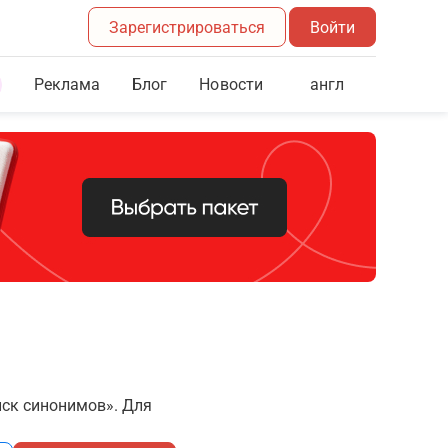
Зарегистрироваться
Войти
Реклама
Блог
англ
Новости
иск синонимов». Для