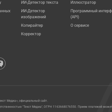
у
ИИ-Детектор текста
Иллюстратор
анных
ИИ-Детектор
Программный интерф
изображений
(API)
Копирайтер
О сервисе
Корректор
екст Медиа», официальный сайт.
етственностью "Текст Медиа", ОГРН 1163668076550. Прием платежей може