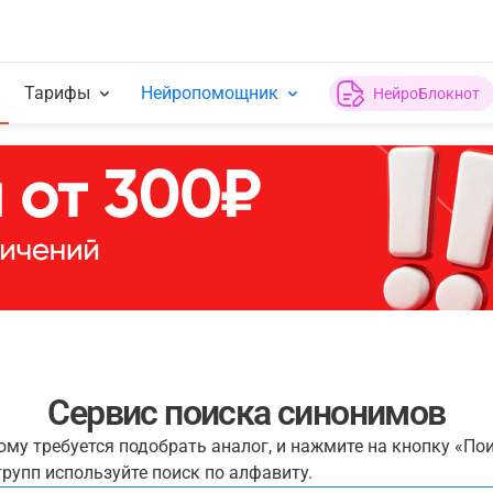
Тарифы
Нейропомощник
НейроБлокнот
Сервис поиска синонимов
рому требуется подобрать аналог, и нажмите на кнопку «По
рупп используйте поиск по алфавиту.