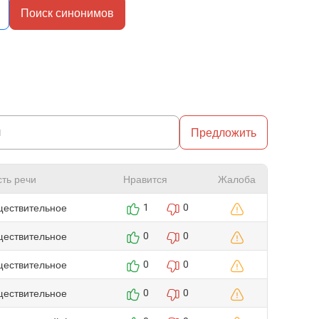
Поиск синонимов
Предложить
сть речи
Нравится
Жалоба
ществительное
1
0
ществительное
0
0
ществительное
0
0
ществительное
0
0