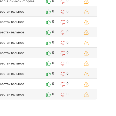
агол в личной форме
0
0
ществительное
0
0
ществительное
0
0
ществительное
0
0
ществительное
0
0
ществительное
0
0
ществительное
0
0
ществительное
0
0
ществительное
0
0
ществительное
0
0