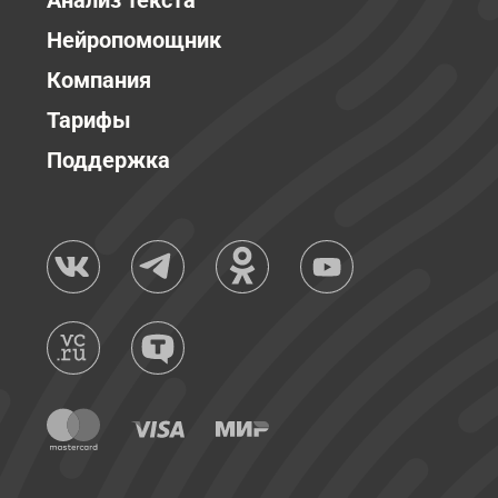
Анализ текста
Нейропомощник
Компания
Тарифы
Поддержка