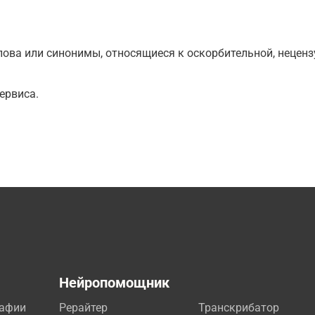
ова или синонимы, относящиеся к оскорбительной, нецензу
ервиса.
а
Нейропомощник
рафии
Рерайтер
Транскрибатор