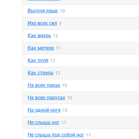
Высуня язык
10
Изо всех сил
3
Как вихрь
12
Как метеор
11
Как пуля
12
Как стрела
12
На всех парах
10
На всех парусах
10
На одной ноге
10
Не слыша ног
11
Не слыша под собой ног
11