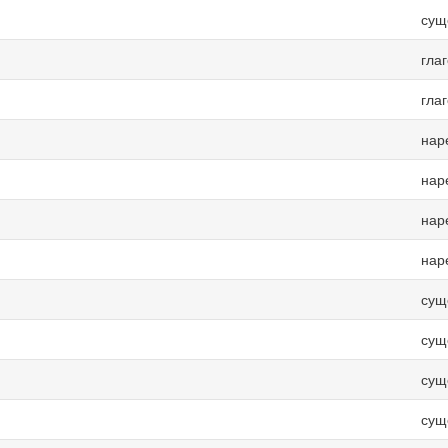
сущ
гла
гла
нар
нар
нар
нар
сущ
сущ
сущ
сущ