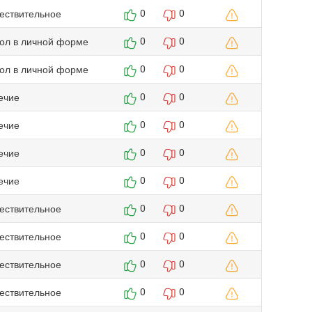
ествительное
0
0
гол в личной форме
0
0
гол в личной форме
0
0
ечие
0
0
ечие
0
0
ечие
0
0
ечие
0
0
ествительное
0
0
ествительное
0
0
ествительное
0
0
ествительное
0
0