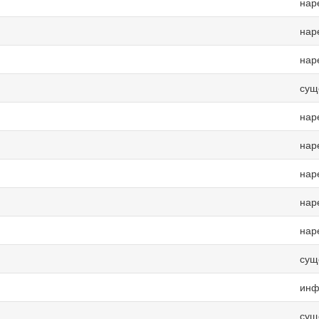
нар
нар
нар
сущ
нар
нар
нар
нар
нар
сущ
инф
сущ