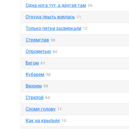
Одна нога тут, а другая там
26
Откуда прыть взялась
11
Только пятки засверкали
12
Стремглав
66
Опрометью
60
Бегом
61
Кубарем
58
Вихрем
69
Стрелой
64
Сломя голову
11
Как на крыльях
10