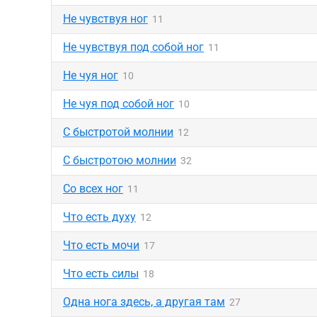
Не чувствуя ног
11
Не чувствуя под собой ног
11
Не чуя ног
10
Не чуя под собой ног
10
С быстротой молнии
12
С быстротою молнии
32
Со всех ног
11
Что есть духу
12
Что есть мочи
17
Что есть силы
18
Одна нога здесь, а другая там
27