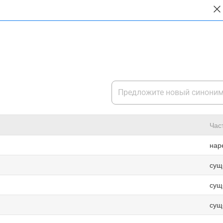
Час
нар
сущ
сущ
сущ