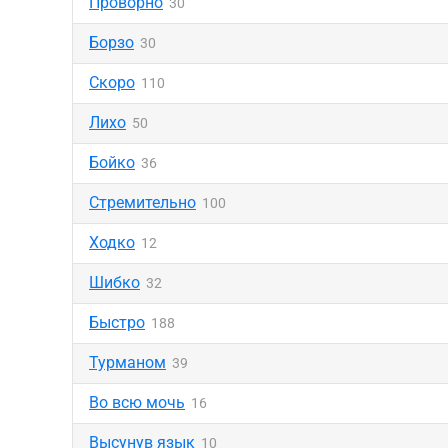
Проворно
30
Борзо
30
Скоро
110
Лихо
50
Бойко
36
Стремительно
100
Ходко
12
Шибко
32
Быстро
188
Турманом
39
Во всю мочь
16
Высунув язык
10