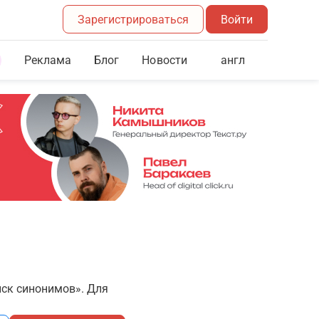
Зарегистрироваться
Войти
Реклама
Блог
англ
Новости
иск синонимов». Для