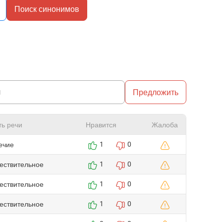
Поиск синонимов
Предложить
ть речи
Нравится
Жалоба
ечие
1
0
ествительное
1
0
ествительное
1
0
ествительное
1
0