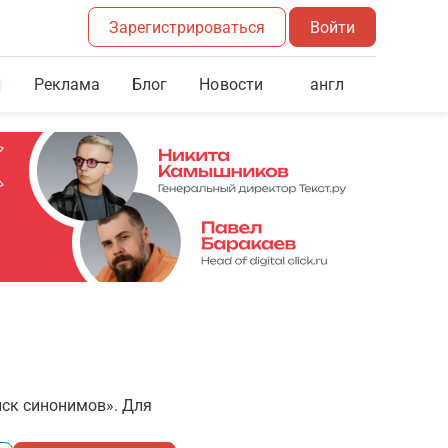
Зарегистрироваться
Войти
Реклама
Блог
англ
Новости
иск синонимов». Для