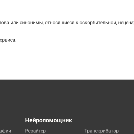
ова или синонимы, относящиеся к оскорбительной, нецензу
ервиса.
а
Нейропомощник
рафии
Рерайтер
Транскрибатор