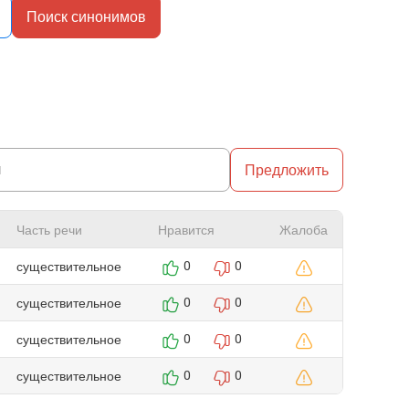
Поиск синонимов
Предложить
Часть речи
Нравится
Жалоба
существительное
0
0
существительное
0
0
существительное
0
0
существительное
0
0