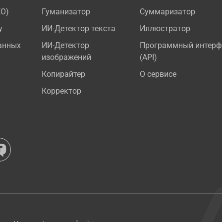
EO)
Гуманизатор
Суммаризатор
у
ИИ-Детектор текста
Иллюстратор
анных
ИИ-Детектор
Программный интерф
изображений
(API)
Копирайтер
О сервисе
Корректор