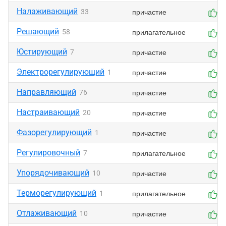
Налаживающий
причастие
33
0
Решающий
прилагательное
58
0
Юстирующий
причастие
7
0
Электрорегулирующий
причастие
1
0
Направляющий
причастие
76
0
Настраивающий
причастие
20
0
Фазорегулирующий
причастие
1
0
Регулировочный
прилагательное
7
0
Упорядочивающий
причастие
10
0
Терморегулирующий
прилагательное
1
0
Отлаживающий
причастие
10
0