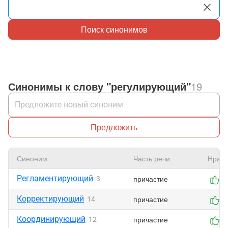
Поиск синонимов
Синонимы к слову "регулирующий"
19
Предложить
Синоним
Часть речи
Нрави
Регламентирующий
причастие
3
0
Корректирующий
причастие
14
0
Координирующий
причастие
12
0