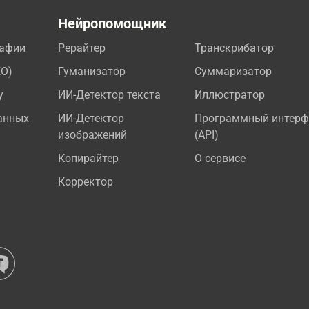
а
Нейропомощник
рафии
Рерайтер
Транскрибатор
EO)
Гуманизатор
Суммаризатор
у
ИИ-Детектор текста
Иллюстратор
анных
ИИ-Детектор
Программный интерф
изображений
(API)
Копирайтер
О сервисе
Корректор