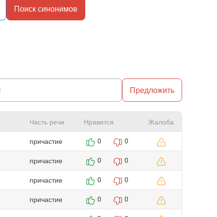
Поиск синонимов
Предложить
Часть речи
Нравится
Жалоба
причастие
0
0
причастие
0
0
причастие
0
0
причастие
0
0