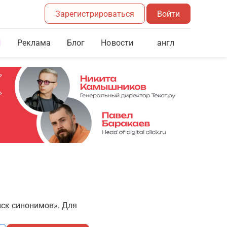
Зарегистрироваться
Войти
Реклама
Блог
англ
Новости
иск синонимов». Для