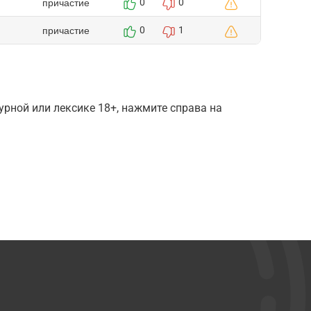
причастие
0
0
причастие
0
1
рной или лексике 18+, нажмите справа на