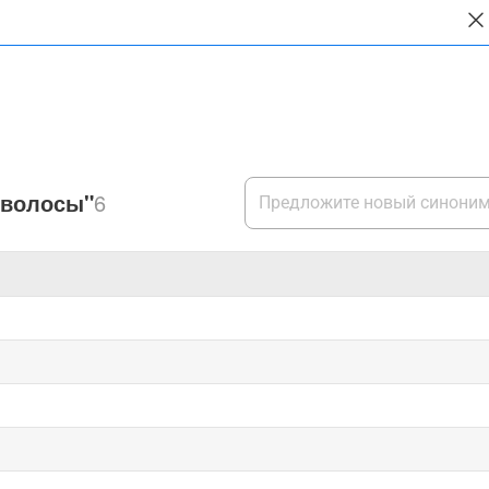
 волосы"
6