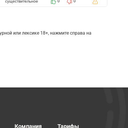
существительное
0
0
рной или лексике 18+, нажмите справа на
Компания
Тарифы