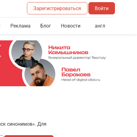
Зарегистрироваться
Войти
Реклама
Блог
англ
Новости
иск синонимов». Для