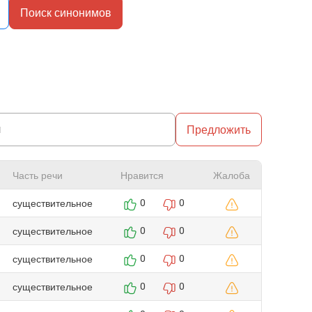
Поиск синонимов
Предложить
Часть речи
Нравится
Жалоба
существительное
0
0
существительное
0
0
существительное
0
0
существительное
0
0