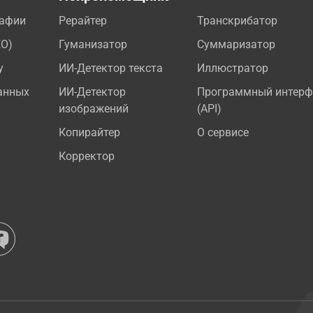
рафии
Рерайтер
Транскрибатор
EO)
Гуманизатор
Суммаризатор
у
ИИ-Детектор текста
Иллюстратор
анных
ИИ-Детектор
Программный интерф
изображений
(API)
Копирайтер
О сервисе
Корректор