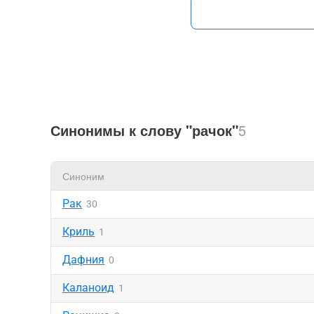
Синонимы к слову "рачок"
5
Синоним
Рак
30
Криль
1
Дафния
0
Каланоид
1