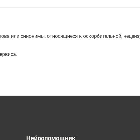
ова или синонимы, относящиеся к оскорбительной, нецензу
ервиса.
а
Нейропомощник