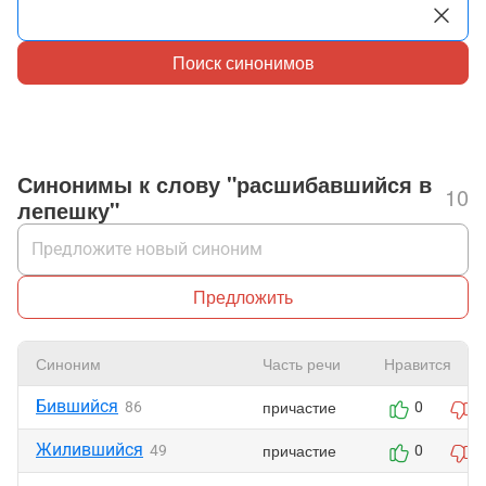
Поиск синонимов
Синонимы к слову "расшибавшийся в
10
лепешку"
Предложить
Синоним
Часть речи
Нравится
Бившийся
причастие
86
0
0
Жилившийся
причастие
49
0
0