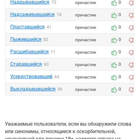
Надрывавшийся
причастие
75
0
0
Надсаживавшийся
причастие
74
0
0
Пластавшийся
причастие
41
0
0
Пыжившийся
причастие
82
0
0
Расшибавшийся
причастие
11
0
0
Старавшийся
причастие
60
0
0
Усердствовавший
причастие
44
0
0
Выкладывавшийся
причастие
56
0
1
Уважаемые пользователи, если вы обнаружили слова
или синонимы, относящиеся к оскорбительной,
нецензурной или лексике 18+, нажмите справа на