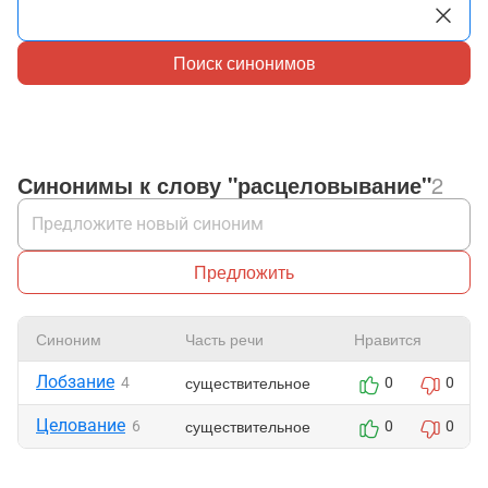
Поиск синонимов
Синонимы к слову "расцеловывание"
2
Предложить
Синоним
Часть речи
Нравится
Лобзание
существительное
4
0
0
Целование
существительное
6
0
0