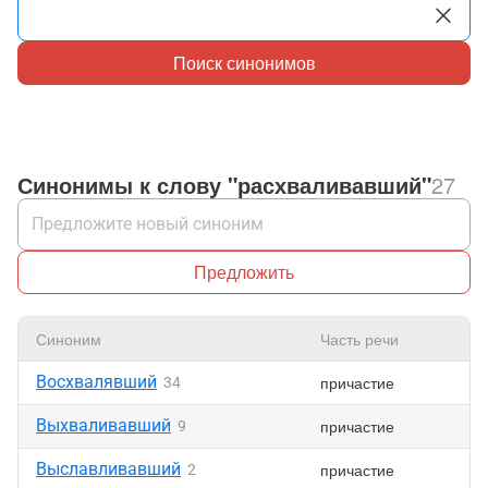
Поиск синонимов
Синонимы к слову "расхваливавший"
27
Предложить
Синоним
Часть речи
Восхвалявший
причастие
34
Выхваливавший
причастие
9
Выславливавший
причастие
2