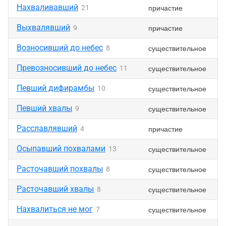
Нахваливавший
причастие
21
Выхвалявший
причастие
9
Возносивший до небес
существительное
8
Превозносивший до небес
существительное
11
Певший дифирамбы
существительное
10
Певший хвалы
существительное
9
Расславлявший
причастие
4
Осыпавший похвалами
существительное
13
Расточавший похвалы
существительное
8
Расточавший хвалы
существительное
8
Нахвалиться не мог
существительное
7