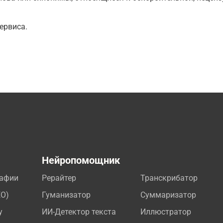
ервиса.
а
Нейропомощник
рафии
Рерайтер
Транскрибатор
EO)
Гуманизатор
Суммаризатор
у
ИИ-Детектор текста
Иллюстратор