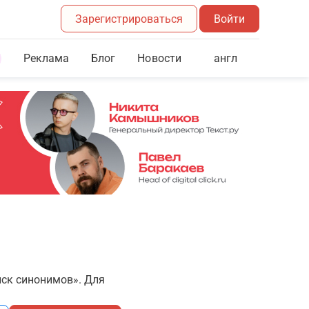
Зарегистрироваться
Войти
Реклама
Блог
англ
Новости
иск синонимов». Для