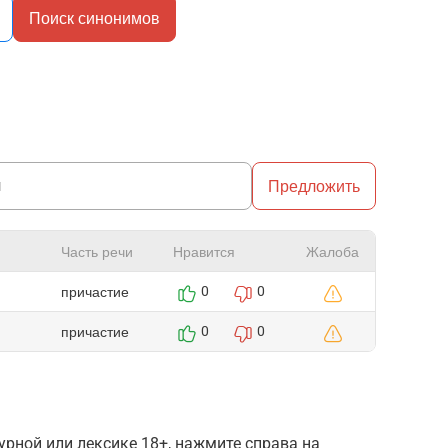
Поиск синонимов
Предложить
Часть речи
Нравится
Жалоба
причастие
0
0
причастие
0
0
рной или лексике 18+, нажмите справа на