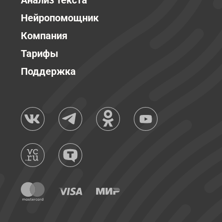
Анализ текста
Нейропомощник
Компания
Тарифы
Поддержка