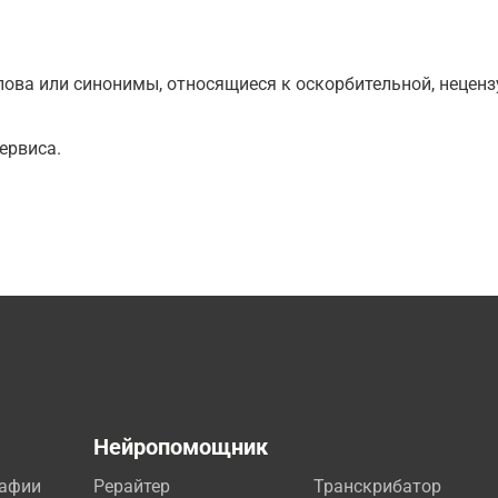
ова или синонимы, относящиеся к оскорбительной, нецензу
ервиса.
а
Нейропомощник
рафии
Рерайтер
Транскрибатор