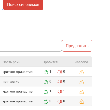
Поиск синонимов
Предложить
Часть речи
Нравится
Жалоба
краткое причастие
1
0
причастие
0
0
краткое причастие
1
1
краткое причастие
0
0