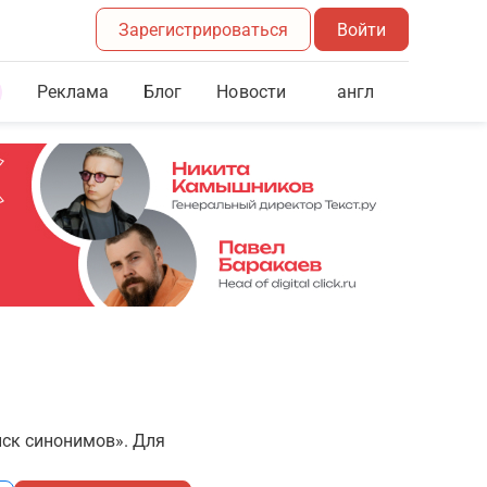
Зарегистрироваться
Войти
Реклама
Блог
англ
Новости
иск синонимов». Для