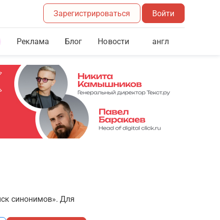
Зарегистрироваться
Войти
Реклама
Блог
англ
Новости
иск синонимов». Для