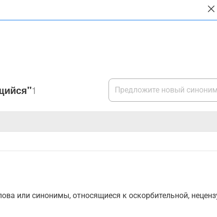
щийся"
1
ова или синонимы, относящиеся к оскорбительной, нецензу