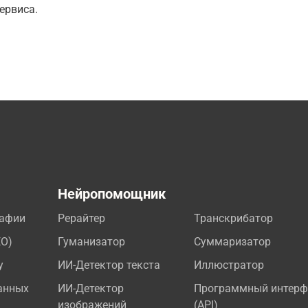
ервиса.
а
Нейропомощник
рафии
Рерайтер
Транскрибатор
EO)
Гуманизатор
Суммаризатор
у
ИИ-Детектор текста
Иллюстратор
анных
ИИ-Детектор
Программный интерф
изображений
(API)