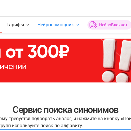
Тарифы
Нейропомощник
НейроБлокнот
Сервис поиска синонимов
рому требуется подобрать аналог, и нажмите на кнопку «По
рупп используйте поиск по алфавиту.