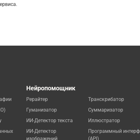
ервиса.
а
Нейропомощник
рафии
Рерайтер
Транскрибатор
EO)
Гуманизатор
Суммаризатор
у
ИИ-Детектор текста
Иллюстратор
анных
ИИ-Детектор
Программный интерф
изображений
(API)