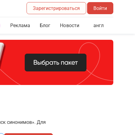
Зарегистрироваться
Войти
Реклама
Блог
англ
Новости
иск синонимов». Для