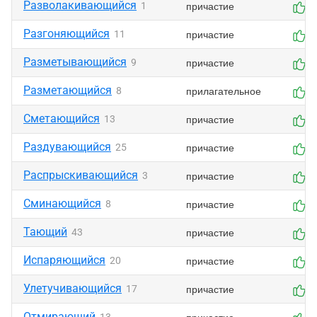
Разволакивающийся
причастие
1
0
Разгоняющийся
причастие
11
0
Разметывающийся
причастие
9
0
Разметающийся
прилагательное
8
0
Сметающийся
причастие
13
0
Раздувающийся
причастие
25
0
Распрыскивающийся
причастие
3
0
Сминающийся
причастие
8
0
Тающий
причастие
43
0
Испаряющийся
причастие
20
0
Улетучивающийся
причастие
17
0
Отмирающий