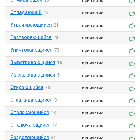
причастие
13
0
Отпадающий
причастие
25
0
Утрачивающийся
причастие
21
0
Растворяющийся
причастие
23
0
Уничтожающийся
причастие
73
0
Выветривающийся
причастие
15
0
Изглаживающийся
причастие
5
0
Стирающийся
причастие
33
0
Сглаживающийся
причастие
31
0
Отвлекающийся
причастие
13
0
Отключающийся
причастие
14
0
Разделяющийся
причастие
51
0