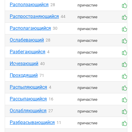
Расползающийся
причастие
28
0
Распространяющийся
причастие
44
0
Располагающийся
причастие
30
0
Ослабевающий
причастие
28
0
Разбегающийся
причастие
4
0
Исчезающий
причастие
40
0
Проходящий
причастие
71
0
Распыляющийся
причастие
4
0
Рассыпающийся
причастие
16
0
Ослабляющийся
причастие
27
0
Разбрасывающийся
причастие
11
0