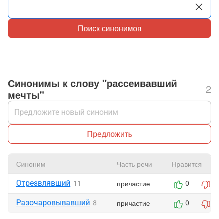
Поиск синонимов
Синонимы к слову "рассеивавший
2
мечты"
Предложить
Синоним
Часть речи
Нравится
Отрезвлявший
причастие
11
0
0
Разочаровывавший
причастие
8
0
0