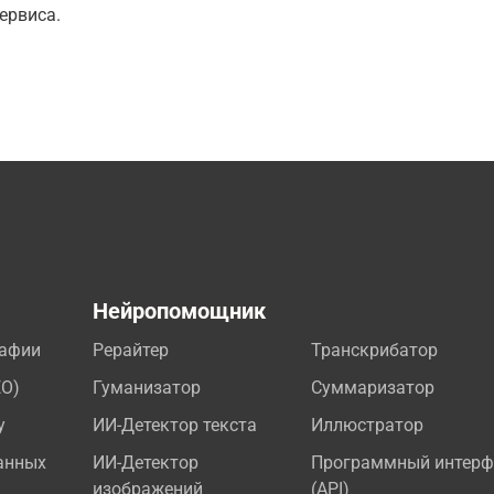
ервиса.
а
Нейропомощник
рафии
Рерайтер
Транскрибатор
EO)
Гуманизатор
Суммаризатор
у
ИИ-Детектор текста
Иллюстратор
анных
ИИ-Детектор
Программный интерф
изображений
(API)