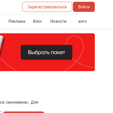
Зарегистрироваться
Войти
Реклама
Блог
англ
Новости
иск синонимов». Для