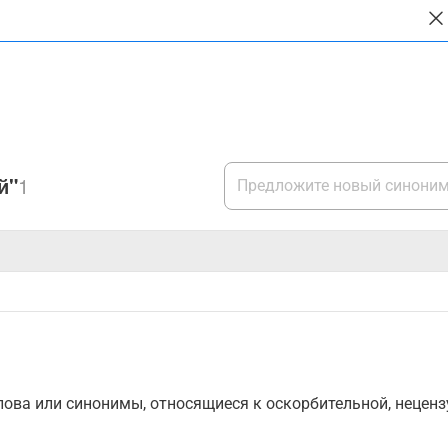
й"
1
ова или синонимы, относящиеся к оскорбительной, нецензу