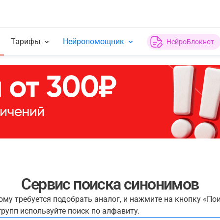
Тарифы
Нейропомощник
НейроБлокнот
Сервис поиска синонимов
рому требуется подобрать аналог, и нажмите на кнопку «По
рупп используйте поиск по алфавиту.