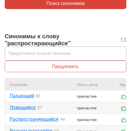
Поиск синонимов
Синонимы к слову
13
"распростирающийся"
Предложить
Синоним
Часть речи
Нрави
Падающий
причастие
82
2
Ложащийся
причастие
27
1
Распространяющийся
причастие
44
1
Раскидывающийся