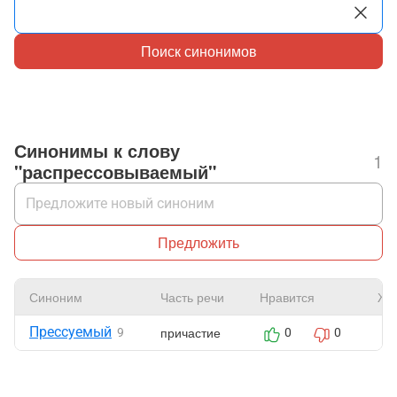
Поиск синонимов
Синонимы к слову
1
"распрессовываемый"
Предложить
Синоним
Часть речи
Нравится
Жа
Прессуемый
причастие
9
0
0