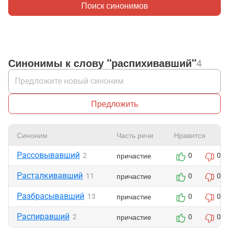
Поиск синонимов
Синонимы к слову "распихивавший"
4
Предложить
Синоним
Часть речи
Нравится
Рассовывавший
причастие
2
0
0
Расталкивавший
причастие
11
0
0
Разбрасывавший
причастие
13
0
0
Распиравший
причастие
2
0
0