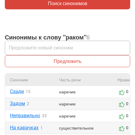
Поиск синонимов
Синонимы к слову "раком"
6
Предложить
Синоним
Часть речи
Нравитс
Сзади
наречие
15
0
Задом
наречие
2
0
Неправильно
наречие
33
0
На карачках
существительное
1
0