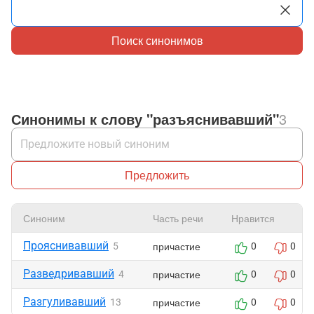
Поиск синонимов
Синонимы к слову "разъяснивавший"
3
Предложить
Синоним
Часть речи
Нравится
Прояснивавший
причастие
5
0
0
Разведривавший
причастие
4
0
0
Разгуливавший
причастие
13
0
0