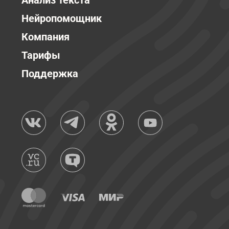
Анализ текста
Нейропомощник
Компания
Тарифы
Поддержка