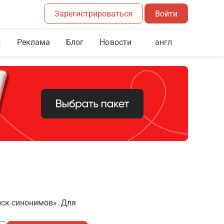
Зарегистрироваться
Войти
Реклама
Блог
англ
Новости
иск синонимов». Для