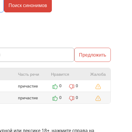
Поиск синонимов
Предложить
Часть речи
Нравится
Жалоба
причастие
0
0
причастие
0
0
рной или лексике 18+, нажмите справа на