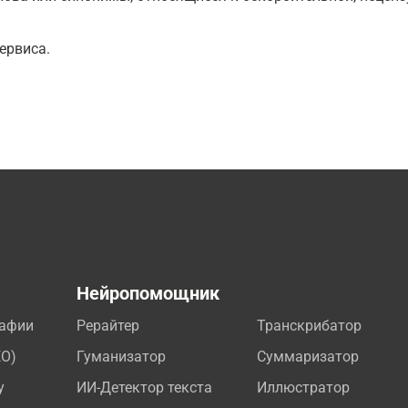
ервиса.
а
Нейропомощник
рафии
Рерайтер
Транскрибатор
EO)
Гуманизатор
Суммаризатор
у
ИИ-Детектор текста
Иллюстратор