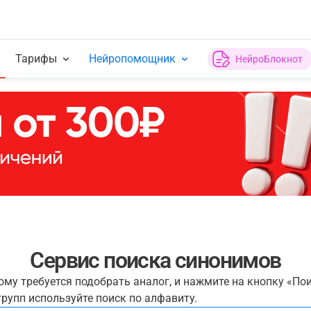
Тарифы
Нейропомощник
НейроБлокнот
Сервис поиска синонимов
рому требуется подобрать аналог, и нажмите на кнопку «По
рупп используйте поиск по алфавиту.