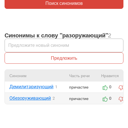
Поиск синонимов
Синонимы к слову "разоружающий"
2
Предложить
Синоним
Часть речи
Нравится
Демилитаризующий
причастие
1
0
0
Обезоруживающий
причастие
2
0
0