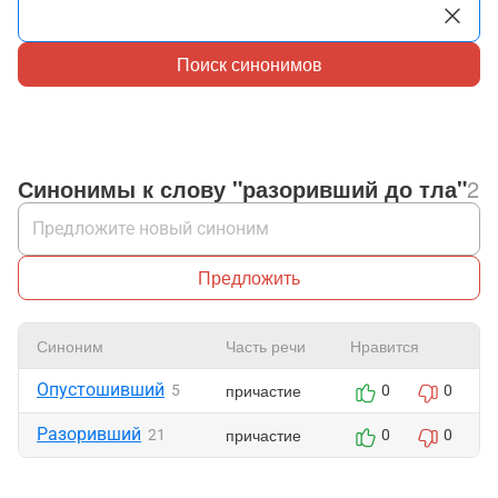
Поиск синонимов
Синонимы к слову "разоривший до тла"
2
Предложить
Синоним
Часть речи
Нравится
Опустошивший
причастие
5
0
0
Разоривший
причастие
21
0
0