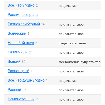
Все, что угодно
предикатив
2
Различного рода
1
Разнокалиберный
прилагательное
16
Всяческий
прилагательное
8
На любой вкус
существительное
2
Различный
прилагательное
24
Всякий
местоимение-существительн
32
Разноперый
прилагательное
10
Все, что душе угодно
предикатив
1
Разный
прилагательное
27
Немонотонный
прилагательное
2