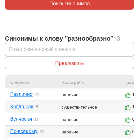
Поиск синонимов
Синонимы к слову "разнообразно"
13
Предложить
Синоним
Часть речи
Нравит
Различно
наречие
21
1
Когда как
существительное
8
1
Всячески
наречие
31
0
По-всякому
наречие
31
0