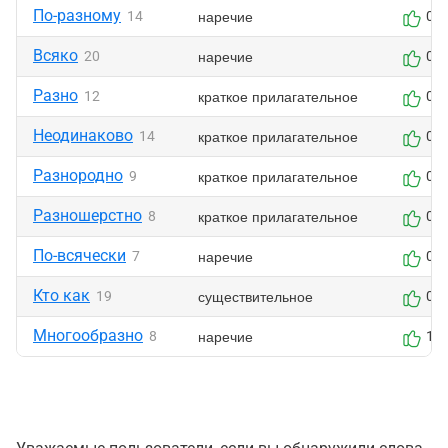
По-разному
наречие
14
0
Всяко
наречие
20
0
Разно
краткое прилагательное
12
0
Неодинаково
краткое прилагательное
14
0
Разнородно
краткое прилагательное
9
0
Разношерстно
краткое прилагательное
8
0
По-всячески
наречие
7
0
Кто как
существительное
19
0
Многообразно
наречие
8
1