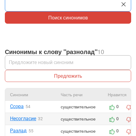
Поиск синонимов
Синонимы к слову "разнолад"
10
Предложить
Синоним
Часть речи
Нравится
Ссора
существительное
54
0
0
Несогласие
существительное
32
0
0
Разлад
существительное
55
0
0