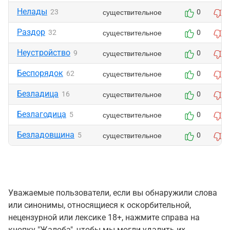
Нелады
существительное
23
0
0
Раздор
существительное
32
0
0
Неустройство
существительное
9
0
0
Беспорядок
существительное
62
0
0
Безладица
существительное
16
0
0
Безлагодица
существительное
5
0
0
Безладовщина
существительное
5
0
0
Уважаемые пользователи, если вы обнаружили слова
или синонимы, относящиеся к оскорбительной,
нецензурной или лексике 18+, нажмите справа на
кнопку "Жалоба", чтобы мы могли удалить их.