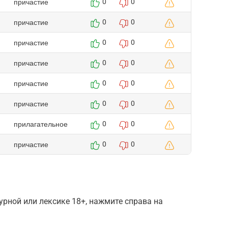
причастие
0
0
причастие
0
0
причастие
0
0
причастие
0
0
причастие
0
0
причастие
0
0
прилагательное
0
0
причастие
0
0
рной или лексике 18+, нажмите справа на