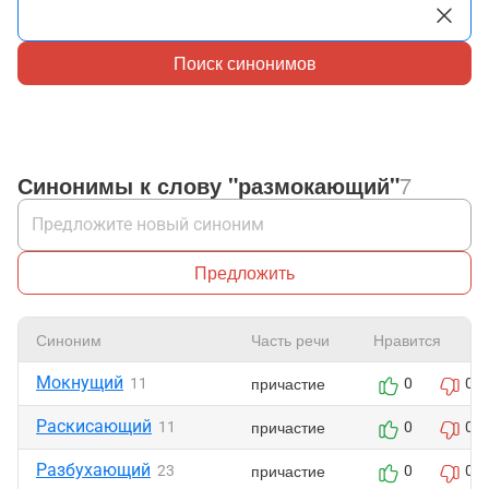
Поиск синонимов
Синонимы к слову "размокающий"
7
Предложить
Синоним
Часть речи
Нравится
Мокнущий
причастие
11
0
0
Раскисающий
причастие
11
0
0
Разбухающий
причастие
23
0
0