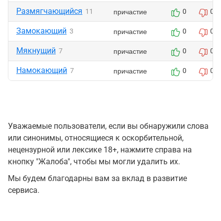
Размягчающийся
причастие
11
0
0
Замокающий
причастие
3
0
0
Мякнущий
причастие
7
0
0
Намокающий
причастие
7
0
0
Уважаемые пользователи, если вы обнаружили слова
или синонимы, относящиеся к оскорбительной,
нецензурной или лексике 18+, нажмите справа на
кнопку "Жалоба", чтобы мы могли удалить их.
Мы будем благодарны вам за вклад в развитие
сервиса.