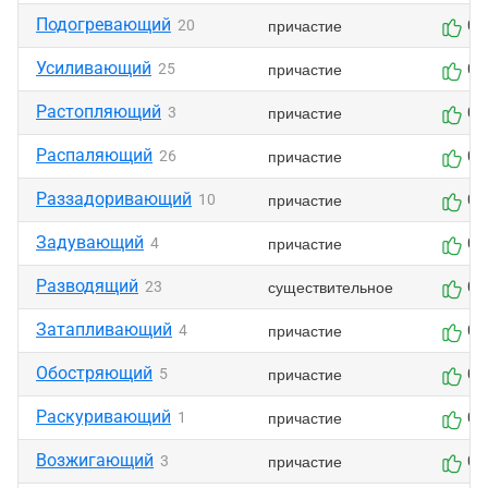
Подогревающий
причастие
20
0
Усиливающий
причастие
25
0
Растопляющий
причастие
3
0
Распаляющий
причастие
26
0
Раззадоривающий
причастие
10
0
Задувающий
причастие
4
0
Разводящий
существительное
23
0
Затапливающий
причастие
4
0
Обостряющий
причастие
5
0
Раскуривающий
причастие
1
0
Возжигающий
причастие
3
0