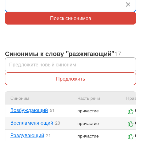
Поиск синонимов
Синонимы к слову "разжигающий"
17
Предложить
Синоним
Часть речи
Нравит
Возбуждающий
причастие
51
0
Воспламеняющий
причастие
20
0
Раздувающий
причастие
21
0