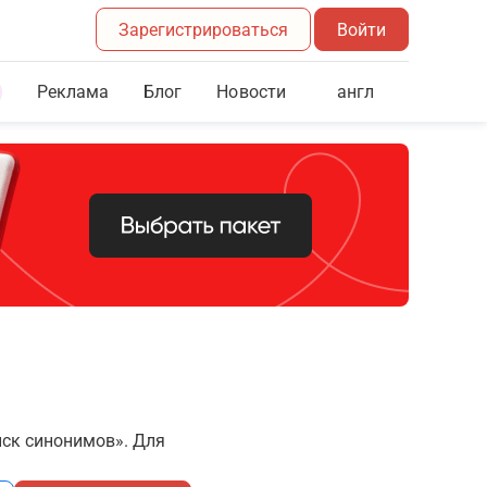
Зарегистрироваться
Войти
Реклама
Блог
англ
Новости
иск синонимов». Для