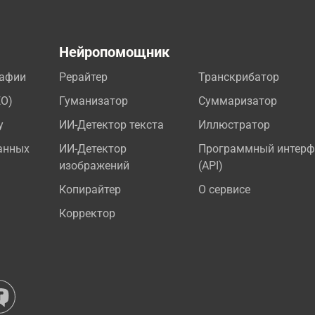
а
Нейропомощник
рафии
Рерайтер
Транскрибатор
EO)
Гуманизатор
Суммаризатор
у
ИИ-Детектор текста
Иллюстратор
анных
ИИ-Детектор
Программный интерф
изображений
(API)
Копирайтер
О сервисе
Корректор