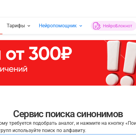
Тарифы
Нейропомощник
НейроБлокнот
Сервис поиска синонимов
рому требуется подобрать аналог, и нажмите на кнопку «По
рупп используйте поиск по алфавиту.