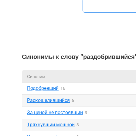
Синонимы к слову "раздобрившийся
Синоним
Подобревший
16
Раскошелившийся
6
За ценой не постоявший
3
Тряхнувший мошной
3