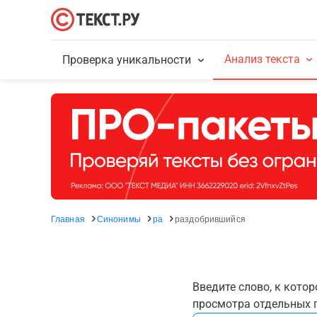
Анализ текста
Проверка уникальности
Главная
Синонимы
ра
раздобрившийся
Введите слово, к кото
просмотра отдельных г