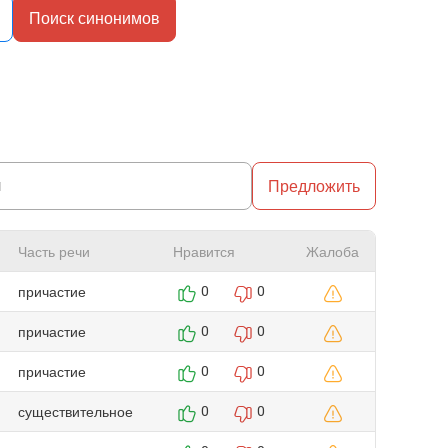
Поиск синонимов
Предложить
Часть речи
Нравится
Жалоба
причастие
0
0
причастие
0
0
причастие
0
0
существительное
0
0