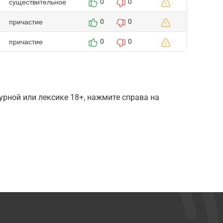
существительное
0
0
причастие
0
0
причастие
0
0
рной или лексике 18+, нажмите справа на