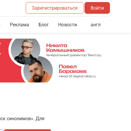
Зарегистрироваться
Войти
Реклама
Блог
англ
Новости
иск синонимов». Для