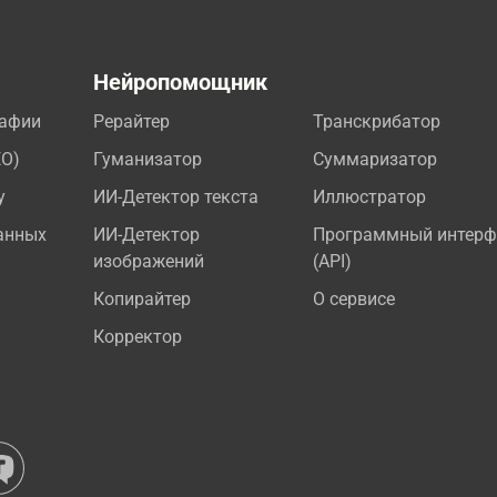
а
Нейропомощник
рафии
Рерайтер
Транскрибатор
EO)
Гуманизатор
Суммаризатор
у
ИИ-Детектор текста
Иллюстратор
анных
ИИ-Детектор
Программный интерф
изображений
(API)
Копирайтер
О сервисе
Корректор