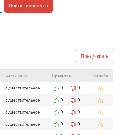
Поиск синонимов
Предложить
Часть речи
Нравится
Жалоба
существительное
0
0
существительное
0
0
существительное
0
0
существительное
0
0