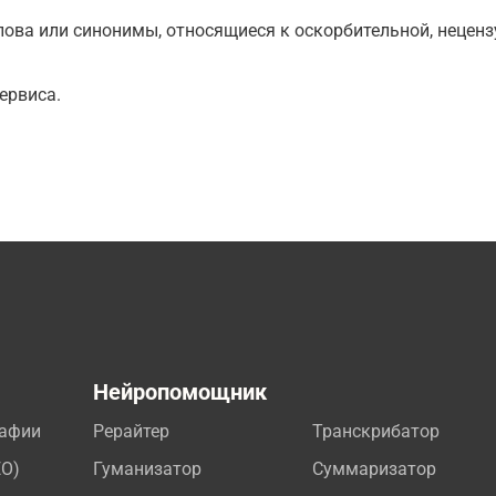
ова или синонимы, относящиеся к оскорбительной, нецензу
ервиса.
а
Нейропомощник
рафии
Рерайтер
Транскрибатор
EO)
Гуманизатор
Суммаризатор