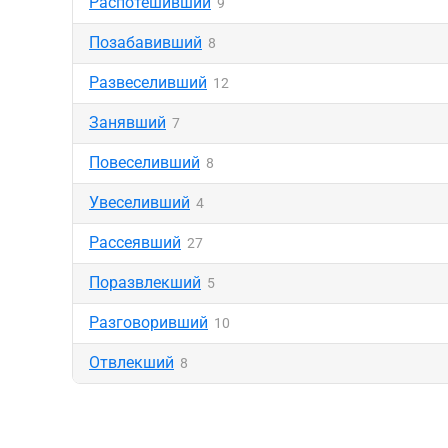
Распотешивший
9
Позабавивший
8
Развеселивший
12
Занявший
7
Повеселивший
8
Увеселивший
4
Рассеявший
27
Поразвлекший
5
Разговоривший
10
Отвлекший
8