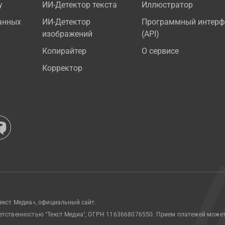
у
ИИ-Детектор текста
Иллюстратор
анных
ИИ-Детектор
Программный интерф
изображений
(API)
Копирайтер
О сервисе
Корректор
екст Медиа», официальный сайт.
етственностью "Текст Медиа", ОГРН 1163668076550. Прием платежей може