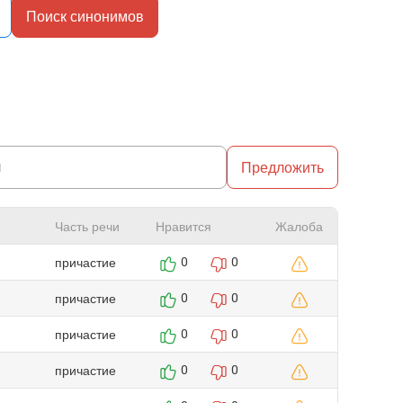
Поиск синонимов
Предложить
Часть речи
Нравится
Жалоба
причастие
0
0
причастие
0
0
причастие
0
0
причастие
0
0