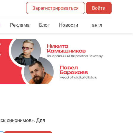
Зарегистрироваться
Войти
Реклама
Блог
англ
Новости
иск синонимов». Для