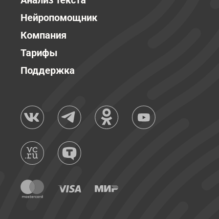
Анализ текста
Нейропомощник
Компания
Тарифы
Поддержка