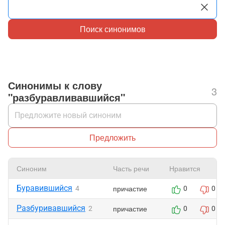
Поиск синонимов
Синонимы к слову
3
"разбуравливавшийся"
Предложить
Синоним
Часть речи
Нравится
Буравившийся
причастие
4
0
0
Разбуривавшийся
причастие
2
0
0