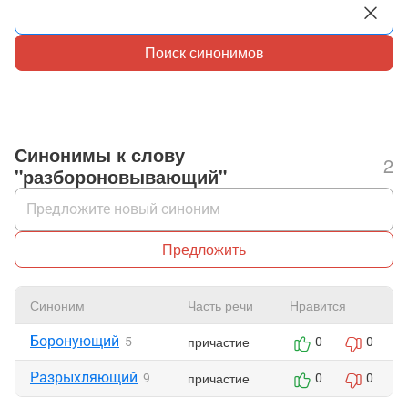
Поиск синонимов
Синонимы к слову
2
"разбороновывающий"
Предложить
Синоним
Часть речи
Нравится
Боронующий
причастие
5
0
0
Разрыхляющий
причастие
9
0
0