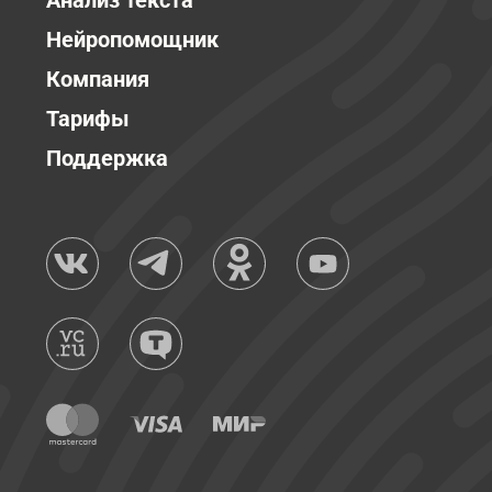
Анализ текста
Нейропомощник
Компания
Тарифы
Поддержка